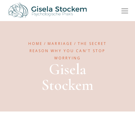
HOME
MARRIAGE
THE SECRET
REASON WHY YOU CAN’T STOP
WORRYING
Gisela
Stockem